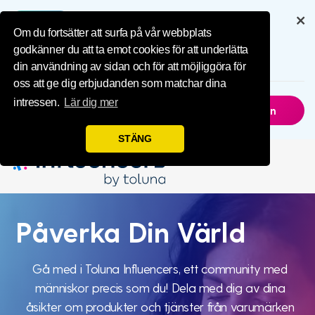
IMPL Home Publ
Få full upplevelse via vår app
Om du fortsätter att surfa på vår webbplats
6.5M
Nedladdningar
godkänner du att ta emot cookies för att underlätta
din användning av sidan och för att möjliggöra för
oss att ge dig erbjudanden som matchar dina
intressen.
Lär dig mer
Inte Nu
Skaffa Appen
STÄNG
Påverka
Påverka Din Värld
Din Värld
Gå med i Toluna Influencers, ett community med
människor precis som du! Dela med dig av dina
åsikter om produkter och tjänster från varumärken