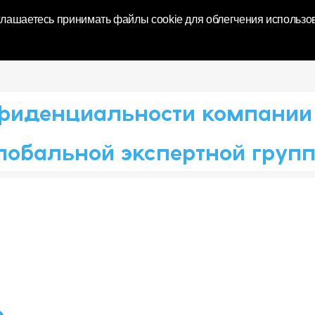
World | Toluna
глашаетесь принимать файлы cookie для облегчения использо
фиденциальности компании T
лобальной экспертной груп