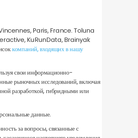
incennes, Paris, France. Toluna
Interactive, KuRunData, Brainyak
писок
компаний, входящих в нашу
ользуя свои информационно-
анные рыночных исследований, включая
нной разработкой, гибридными или
рсональные данные.
ность за вопросы, связанные с
, касающиеся настоящего уведомления