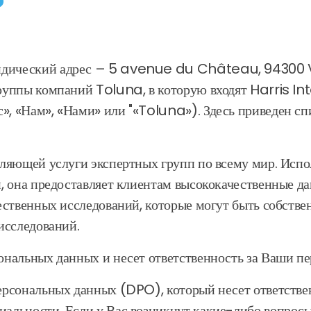
?
дический адрес – 5 avenue du Château, 94300 V
руппы компаний Toluna, в которую входят Harris 
, «Нам», «Нами» или "«Toluna»). Здесь приведен с
вляющей услуги экспертных групп по всему мир. Исп
, она предоставляет клиентам высококачественные д
ественных исследований, которые могут быть собстве
исследований.
нальных данных и несет ответственность за Ваши пе
рсональных данных (DPO), который несет ответствен
альности. Если у Вас возникнут какие-либо вопросы