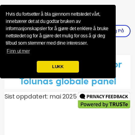
Influence Your 
Hvis du fortsetter å bla gjennom nettstedet vårt,
innebærer det at du godtar bruken av
informasjonskapsler for å gjøre det enklere å bruke
Logg På
Registrer
nettstedet og for å gjøre det mulig for oss å gi deg
tilbud som stemmer med dine interesser.
Finn ut mer
Personvernerklæring for
LUKK
Tolunas globale panel
Sist oppdatert: mai 2025