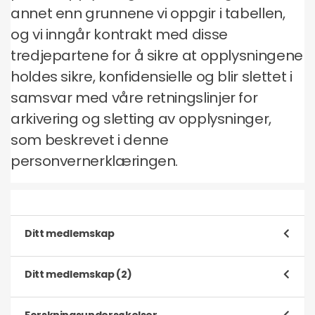
annet enn grunnene vi oppgir i tabellen,
og vi inngår kontrakt med disse
tredjepartene for å sikre at opplysningene
holdes sikre, konfidensielle og blir slettet i
samsvar med våre retningslinjer for
arkivering og sletting av opplysninger,
som beskrevet i denne
personvernerklæringen.
Ditt medlemskap
Hensikt
Ditt medlemskap (2)
Registrere og behandle søknaden din om å bli
medlem
Hensikt