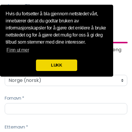
Influence Your
Hvis du fortsetter å bla gjennom nettstedet vårt,
innebærer det at du godtar bruken av
informasjonskapsler for å gjøre det enklere å bruke
Trinn 1 | Du
nettstedet og for å gjøre det mulig for oss å gi deg
tilbud som stemmer med dine interesser.
Registrer deg for Toluna Influencers og få 500 poeng
Finn ut mer
som en velkomstbonus!
LUKK
Land
Fornavn
Etternavn