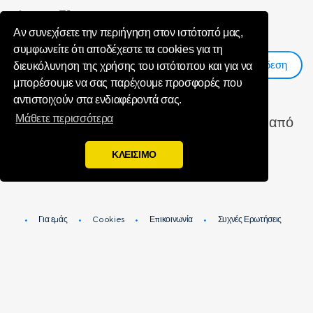
unsubscribeMe
Αν συνεχίσετε την περιήγηση στον ιστότοπό μας,
συμφωνείτε ότι αποδέχεστε τα cookies για τη
Σύνδεση
Εγγραφη
διευκόλυνηση της χρήσης του ιστότοπου και για να
μπορέσουμε να σας παρέχουμε προσφορές που
αντιστοιχούν στα ενδιαφέροντά σας.
Μάθετε περισσότερα
Καταργήσατε με επιτυχία την εγγραφή σας από
το Toluna Influencers
ΚΛΕΙΣΙΜΟ
Για εμάς
Cookies
Επικοινωνία
Συχνές Ερωτήσεις