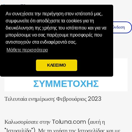
Influence Your 
Αν συνεχίσετε την περιήγηση στον ιστότοπό μας,
συμφωνείτε ότι αποδέχεστε τα cookies για τη
Σύνδεση
Εγγραφη
διευκόλυνηση της χρήσης του ιστότοπου και για να
μπορέσουμε να σας παρέχουμε προσφορές που
αντιστοιχούν στα ενδιαφέροντά σας.
Μάθετε περισσότερα
ΟΡΟΙ ΧΡΗΣΗΣ ΚΑΙ
ΚΛΕΙΣΙΜΟ
ΣΥΜΜΕΤΟΧΗΣ
Τελευταία ενημέρωση: Φεβρουάριος 2023
Καλωσορίσατε στην Toluna.com (αυτή η
"Ιστοσελίδα"). Με τη χρήση της Ιστοσελίδας και με