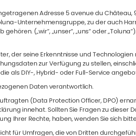
eingetragenen Adresse 5 avenue du Château, 94
 Toluna-Unternehmensgruppe, zu der auch Harri
gehören. („wir“, „unser“, „uns“ oder „Toluna“)
eter, der seine Erkenntnisse und Technologien
hungsdaten zur Verfügung zu stellen, einschli
die als DIY-, Hybrid- oder Full-Service angeb
bezogenen Daten verantwortlich.
tragten (Data Protection Officer, DPO) ernann
klärung innehat. Sollten Sie Fragen zu dieser 
bung Ihrer Rechte, haben, wenden Sie sich bit
icht für Umfragen, die von Dritten durchgefü