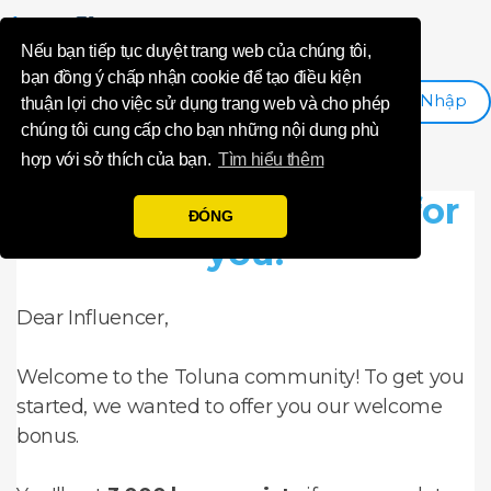
ANZ promotio
Nếu bạn tiếp tục duyệt trang web của chúng tôi,
bạn đồng ý chấp nhận cookie để tạo điều kiện
Đăng Nhập
Đăng Ký
thuận lợi cho việc sử dụng trang web và cho phép
chúng tôi cung cấp cho bạn những nội dung phù
hợp với sở thích của bạn.
Tìm hiểu thêm
A special bonus just for
ĐÓNG
you!
Dear Influencer,
Welcome to the Toluna community! To get you
started, we wanted to offer you our welcome
bonus.