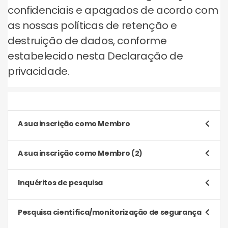
confidenciais e apagados de acordo com
as nossas políticas de retenção e
destruição de dados, conforme
estabelecido nesta Declaração de
privacidade.
A sua inscrição como Membro
Finalidade
A sua inscrição como Membro (2)
Para registar e processar a sua candidatura
para se tornar num Membro
Finalidade
Inquéritos de pesquisa
Para gerir a nossa relação consigo, que incluirá:
Tipo de dados
Finalidade
Pesquisa científica/monitorização de segurança
Processar e fornecer os seus pontos ou
(a) Dados de identidade
recompensas Toluna, trocar os seus pontos