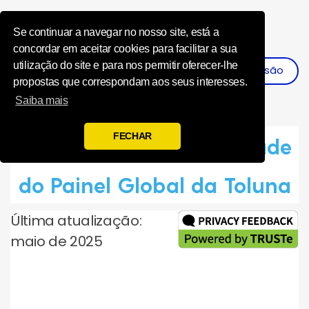
Influence Your 
Se continuar a navegar no nosso site, está a
concordar em aceitar cookies para facilitar a sua
utilização do site e para nos permitir oferecer-lhe
Iniciar Sessão
Registar
propostas que correspondam aos seus interesses.
Saiba mais
FECHAR
Declaração de Privacidade
do Painel Global da Toluna
Última atualização:
maio de 2025