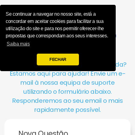
Influence Your 
Se continuar a navegar no nosso site, está a
concordar em aceitar cookies para facilitar a sua
utilização do site e para nos permitir oferecer-lhe
Iniciar Sessão
Registar
propostas que correspondam aos seus interesses.
Saiba mais
FECHAR
Tem alguma dúvida? Precisa de ajuda?
Estamos aqui para ajudar! Envie um e-
mail à nossa equipa de suporte
utilizando o formulário abaixo.
Responderemos ao seu email o mais
rapidamente possível.
Nova Questão