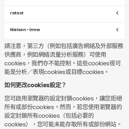
用途
預防詐騙
種類
嚴格必備的cookie
取消選項
https://tools.digitalpoint.com/cookie-search?
Cookie
ups.surveyrouter.com
ratest
name=RVIDExtId
用途
網站功能嚴格必備的Cookies
種類
嚴格必備的cookie
取消選項
沒有取消選項
Cookie
ups.surveyrouter.com
Nielsen - imrw
用途
網站功能嚴格必備的Cookies
種類
功能性
取消選項
沒有取消選項
請注意，第三方（例如包括廣告網絡及外部服務
Cookie
ups.surveyrouter.com
用途
讓您使用我們的網站時有一個更方便的瀏覽體驗
供應商，例如網絡流量分析服務）可使用
種類
toluna.com ups.surveyrouter.com
取消選項
沒有取消選項
cookies，我們亦不能控制。這些cookies很可
用途
市場研究 cookie，用於衡量廣告和內容查看行為以進行
能是分析／表現cookies或目標cookies。
匯總報告，並幫助識別潛在的付費市場研究機會。
取消選項
https://priv-
如何更改cookies設定？
policy.imrworldwide.com/priv/browser/cookie-
policy.html
您可啟用瀏覽器的設定封鎖cookies，讓您拒絕
所有或部份cookies。然而，若您使用瀏覽器的
設定封鎖所有cookies（包括必要的
cookies），您可能未能存取所有或部份網站。