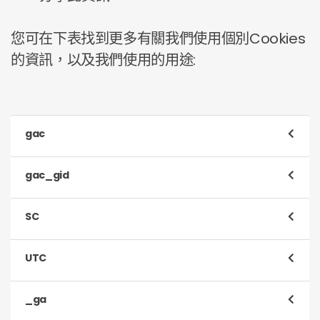
您可在下表找到更多有關我們使用個別Cookies
的資訊，以及我們使用的用途:
gac
Cookie
.toluna.com
gac_gid
種類
分析性
Cookie
.toluna.com
SC
用途
估計我們的瀏覽人數及使用模式
種類
分析性
取消選項
http://tools.google.com/dlpage/gaoptout
Cookie
.toluna.com
UTC
用途
估計我們的瀏覽人數及使用模式
種類
功能性
取消選項
http://tools.google.com/dlpage/gaoptout
Cookie
.toluna.com
_ga
用途
讓您使用我們的網站時有一個更方便的瀏覽體驗