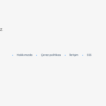
z.
Hakkımızda
Çerez politikası
İletişim
SSS