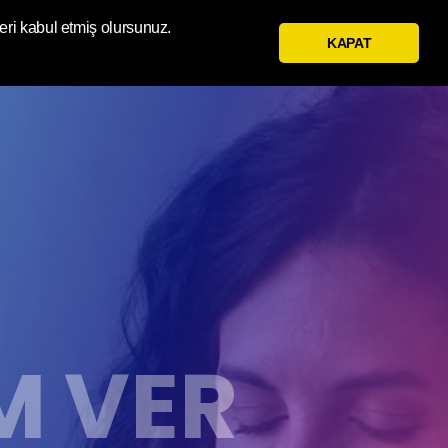
eri kabul etmiş olursunuz.
KAPAT
M VER