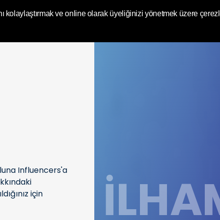
ic Video
kolaylaştırmak ve online olarak üyeliğinizi yönetmek üzere çerezl
luna Influencers'a
İLHA
akkındaki
dığınız için