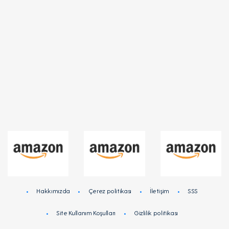
Toluna Influencers'a katılın! Sevdiğiniz markaların
ürün ve hizmetleri hakkındaki düşüncelerinizi
paylaşın ve çevrimiçi anketlere katıldığınız için
ödüllendirin!
Giriş
Kayıt
Hakkımızda
Çerez politikası
İletişim
SSS
Site Kullanım Koşulları
Gizlilik politikası