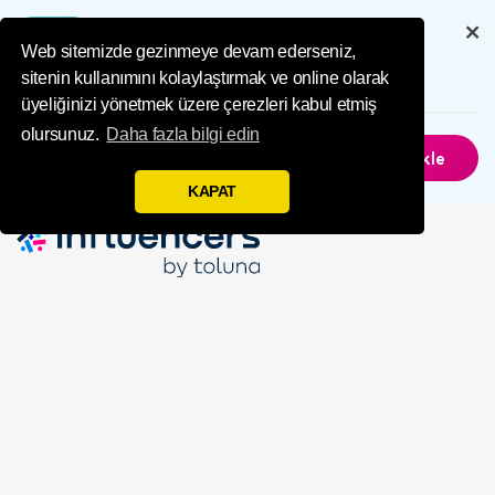
Influence Your 
Uygulamamız aracılığıyla tam
deneyim yaşayın
Web sitemizde gezinmeye devam ederseniz,
sitenin kullanımını kolaylaştırmak ve online olarak
6.5M
İndirilenler
üyeliğinizi yönetmek üzere çerezleri kabul etmiş
olursunuz.
Daha fazla bilgi edin
Şimdi Değil
Uygulamayı Yükle
KAPAT
Dünyanızı
Etkileyin
Tıpkı sizin gibi insanlardan oluşan topluluğumuz