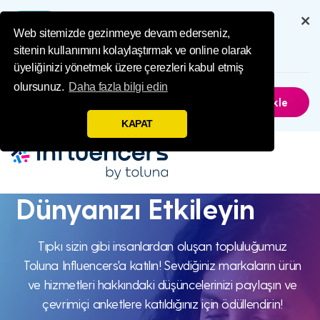
Influence Your 
Uygulamamız aracılığıyla tam
deneyim yaşayın
Web sitemizde gezinmeye devam ederseniz,
sitenin kullanımını kolaylaştırmak ve online olarak
6.5M
İndirilenler
üyeliğinizi yönetmek üzere çerezleri kabul etmiş
olursunuz.
Daha fazla bilgi edin
Şimdi Değil
Uygulamayı Yükle
KAPAT
Dünyanızı Etkileyin
Dünyanızı
Etkileyin
Tıpkı sizin gibi insanlardan oluşan topluluğumuz
Toluna Influencers'a katılın! Sevdiğiniz markaların ürün
ve hizmetleri hakkındaki düşüncelerinizi paylaşın ve
çevrimiçi anketlere katıldığınız için ödüllendirin!