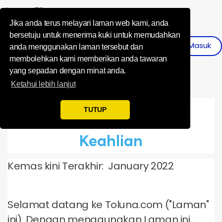
Influence Your 
Jika anda terus melayari laman web kami, anda
bersetuju untuk menerima kuki untuk memudahkan
Daftar Masuk
Daftar
anda menggunakan laman tersebut dan
membolehkan kami memberikan anda tawaran
yang sepadan dengan minat anda.
Ketahui lebih lanjut
Terma Pengguna dan
TUTUP
Keahlian
Kemas kini Terakhir: January 2022
Selamat datang ke Toluna.com ("Laman"
ini). Dengan menggunakan Laman ini,