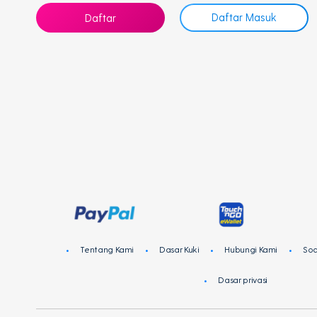
Daftar Masuk
Daftar
Tentang Kami
Dasar Kuki
Hubungi Kami
Soa
Dasar privasi