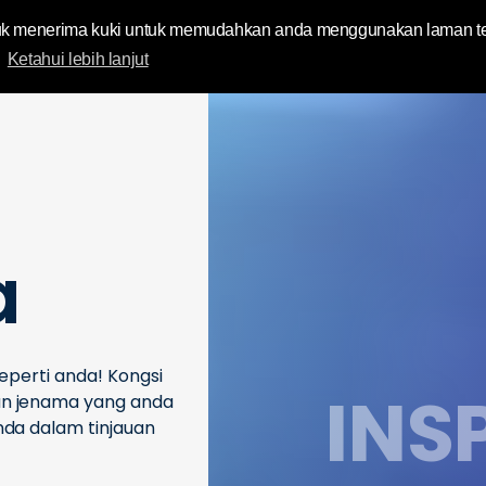
ic Video
untuk menerima kuki untuk memudahkan anda menggunakan laman 
.
Ketahui lebih lanjut
a
eperti anda! Kongsi
INS
an jenama yang anda
da dalam tinjauan