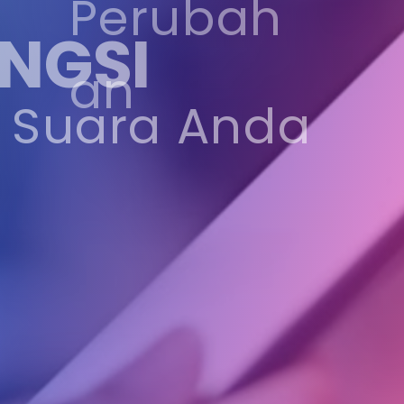
Perubah
NGSI
an
Suara Anda