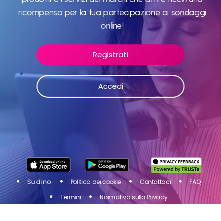
mondo
ricompensa per la tua partecipazione ai sondaggi
online!
Registrati
Unisciti a Toluna Influencers, una community di
persone come te! Condividi la tua opinione sui
prodotti e i servizi dei marchi che ami e ricevi una
Accedi
ricompensa per la tua partecipazione ai sondaggi
online!
Accedi
Registrati
Su di noi
Politica dei cookie
Contattaci
FAQ
Termini
Normativa sulla Privacy