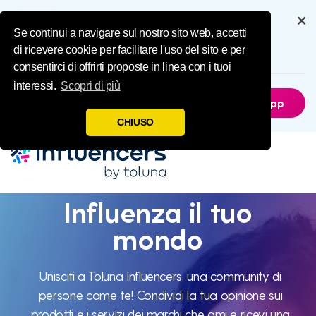
Influence Your 
Get the full experience through
our app
Se continui a navigare sul nostro sito web, accetti
di ricevere cookie per facilitare l'uso del sito e per
6.5M
Downloads
consentirci di offrirti proposte in linea con i tuoi
interessi.
Scopri di più
Not Now
Get The App
CHIUSO
Influenza il tuo
Influenza
mondo
il tuo
Unisciti a Toluna Influencers, una community di
persone come te! Condividi la tua opinione sui
prodotti e i servizi dei marchi che ami e ricevi una