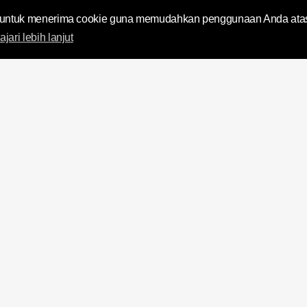
ers
uju untuk menerima cookie guna memudahkan penggunaan Anda atas
ajari lebih lanjut