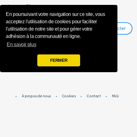
unsubscribeMe
En poursuivant votre navigation sur ce site, vous
acceptez l'utilisation de cookies pour faciliter
Se Connecter
S'inscrire
l'utilisation de notre site et pour gérer votre
adhésion à la communauté en ligne.
En savoir plus
Vous avez été désabonné avec succès de
FERMER
Toluna Influenceurs.
À propos de nous
Cookies
Contact
FAQ