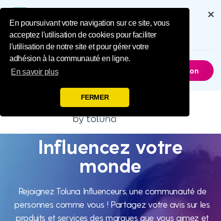
Influence Your 
Bénéficiez d'une expérience
complète grâce à notre application
En poursuivant votre navigation sur ce site, vous
acceptez l'utilisation de cookies pour faciliter
6.5M
Téléchargements
l'utilisation de notre site et pour gérer votre
adhésion à la communauté en ligne.
Pas Maintenant
Obtenir L'application
En savoir plus
FERMER
Influencez votre
Influencez
monde
votre
Rejoignez Toluna Influenceurs, une communauté de
personnes comme vous ! Partagez votre avis sur les
produits et services des marques que vous aimez et