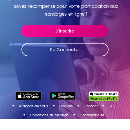
monde
soyez récompensé pour votre participation aux
sondages en ligne !
S'inscrire
Rejoignez Toluna Influenceurs, une communauté de
personnes comme vous ! Partagez votre avis sur les
produits et services des marques que vous aimez et
Se Connecter
soyez récompensé pour votre participation aux
sondages en ligne !
Se Connecter
S'inscrire
À propos de nous
Cookies
Contact
FAQ
Conditions d'utilisation
Confidentialité