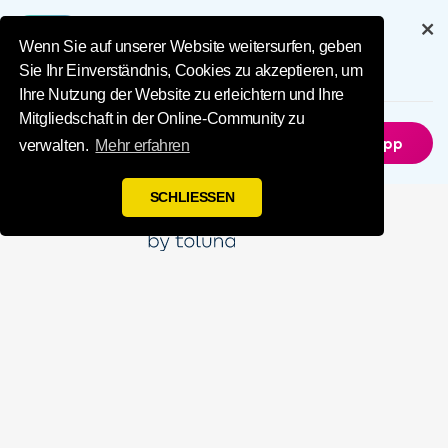
Influence Your 
Genießen Sie das volle Erlebnis mit
unserer App
Wenn Sie auf unserer Website weitersurfen, geben
Sie Ihr Einverständnis, Cookies zu akzeptieren, um
6.5M
Herunterladen
Ihre Nutzung der Website zu erleichtern und Ihre
Mitgliedschaft in der Online-Community zu
Nicht Jetzt
Holen Sie Sich Die App
verwalten.
Mehr erfahren
SCHLIESSEN
Beeinflussen
Sie Ihre Welt
Werden Sie Mitglied bei Toluna Influencers, einer