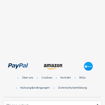
Community von Menschen wie Sie! Teilen Sie Ihre Meinung
zu Produkten und Dienstleistungen von Marken, die Sie
lieben und werden Sie für Ihre Teilnahme an Online-
Umfragen belohnt!
Anmelden
Registrieren
Über uns
Cookies
Kontakt
FAQs
Nutzungsbedingungen
Datenschutzerklärung