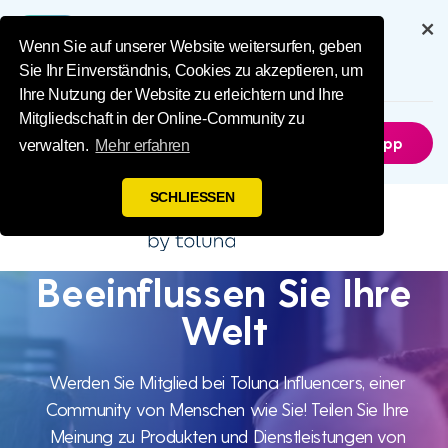
Influence Your 
Genießen Sie das volle Erlebnis mit
unserer App
Wenn Sie auf unserer Website weitersurfen, geben
Sie Ihr Einverständnis, Cookies zu akzeptieren, um
6.5M
Herunterladen
Ihre Nutzung der Website zu erleichtern und Ihre
Mitgliedschaft in der Online-Community zu
Nicht Jetzt
Holen Sie Sich Die App
verwalten.
Mehr erfahren
SCHLIESSEN
Beeinflussen Sie Ihre
Beeinflussen
Welt
Sie Ihre Welt
Werden Sie Mitglied bei Toluna Influencers, einer
Community von Menschen wie Sie! Teilen Sie Ihre
Meinung zu Produkten und Dienstleistungen von