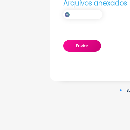
Arquivos anexados
Contact Us With Ze
Enviar
S