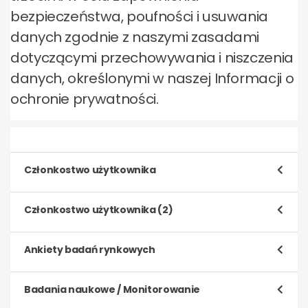
bezpieczeństwa, poufności i usuwania
danych zgodnie z naszymi zasadami
dotyczącymi przechowywania i niszczenia
danych, określonymi w naszej Informacji o
ochronie prywatności.
Członkostwo użytkownika
Cel
Członkostwo użytkownika (2)
Rejestracja i przetworzenie wniosku o
Członkostwo
Cel
Ankiety badań rynkowych
Zarządzanie naszymi relacjami z użytkownikami,
Rodzaj danych
co obejmuje:
Cel
Badania naukowe / Monitorowanie
(a) Dane identyfikacyjne