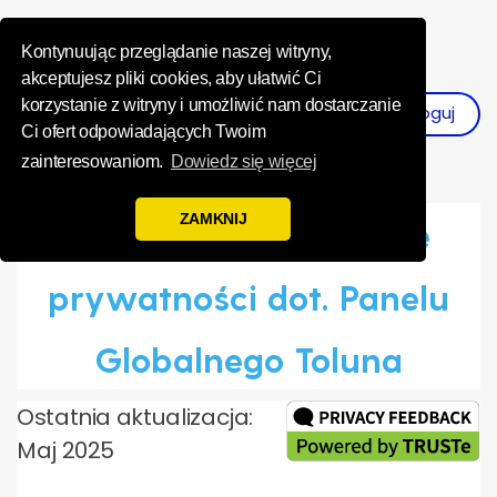
Influence Your 
Kontynuując przeglądanie naszej witryny,
akceptujesz pliki cookies, aby ułatwić Ci
korzystanie z witryny i umożliwić nam dostarczanie
Zaloguj
Zarejestruj Się
Ci ofert odpowiadających Twoim
zainteresowaniom.
Dowiedz się więcej
ZAMKNIJ
Informacja o ochronie
prywatności dot. Panelu
Globalnego Toluna
Ostatnia aktualizacja:
Maj 2025