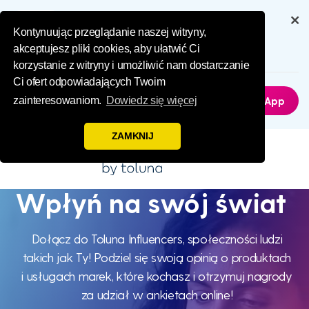
Influence Your 
Get the full experience through
our app
Kontynuując przeglądanie naszej witryny,
akceptujesz pliki cookies, aby ułatwić Ci
6.5M
Downloads
korzystanie z witryny i umożliwić nam dostarczanie
Ci ofert odpowiadających Twoim
Not Now
Get The App
zainteresowaniom.
Dowiedz się więcej
ZAMKNIJ
Wpłyń na swój świat
Wpłyń na
swój świat
Dołącz do Toluna Influencers, społeczności ludzi
takich jak Ty! Podziel się swoją opinią o produktach
i usługach marek, które kochasz i otrzymuj nagrody
za udział w ankietach online!