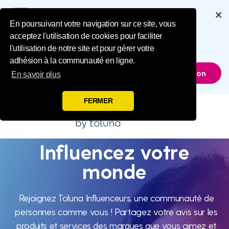
Influence Your 
Bénéficiez d'une expérience
complète grâce à notre application
En poursuivant votre navigation sur ce site, vous
acceptez l'utilisation de cookies pour faciliter
6.5M
Téléchargements
l'utilisation de notre site et pour gérer votre
adhésion à la communauté en ligne.
Pas Maintenant
Obtenir L'application
En savoir plus
FERMER
Influencez votre
Influencez
monde
votre
Rejoignez Toluna Influenceurs, une communauté de
personnes comme vous ! Partagez votre avis sur les
produits et services des marques que vous aimez et