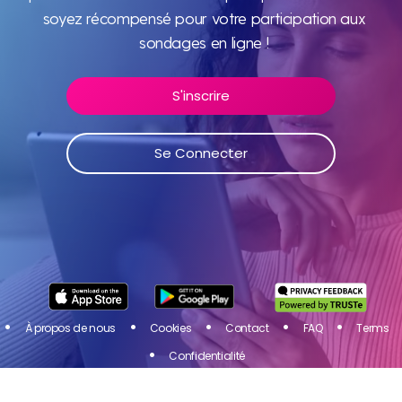
monde
soyez récompensé pour votre participation aux
sondages en ligne !
S'inscrire
Rejoignez Toluna Influenceurs, une communauté de
personnes comme vous ! Partagez votre avis sur les
produits et services des marques que vous aimez et
Se Connecter
soyez récompensé pour votre participation aux
sondages en ligne !
Se Connecter
S'inscrire
À propos de nous
Cookies
Contact
FAQ
Terms
Confidentialité