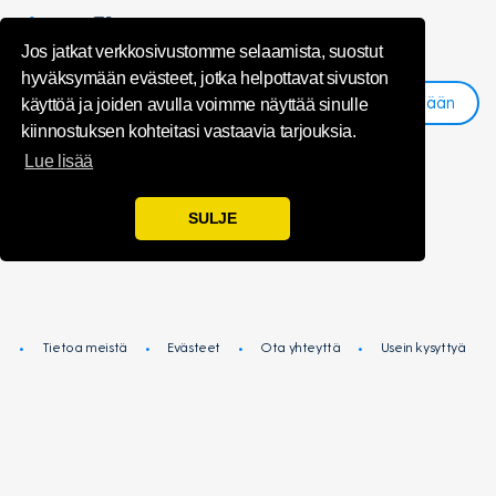
unsubscribeMe
Jos jatkat verkkosivustomme selaamista, suostut
hyväksymään evästeet, jotka helpottavat sivuston
Kirjaudu Sisään
Rekisteröidy
käyttöä ja joiden avulla voimme näyttää sinulle
kiinnostuksen kohteitasi vastaavia tarjouksia.
Lue lisää
Olet onnistuneesti peruuttanut Toluna
SULJE
Influencers -palvelun
Tietoa meistä
Evästeet
Ota yhteyttä
Usein kysyttyä