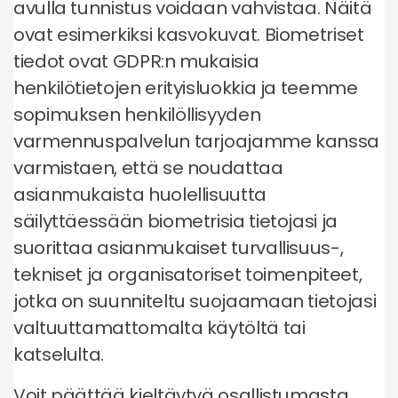
avulla tunnistus voidaan vahvistaa. Näitä
ovat esimerkiksi kasvokuvat. Biometriset
tiedot ovat GDPR:n mukaisia
henkilötietojen erityisluokkia ja teemme
sopimuksen henkilöllisyyden
varmennuspalvelun tarjoajamme kanssa
varmistaen, että se noudattaa
asianmukaista huolellisuutta
säilyttäessään biometrisia tietojasi ja
suorittaa asianmukaiset turvallisuus-,
tekniset ja organisatoriset toimenpiteet,
jotka on suunniteltu suojaamaan tietojasi
valtuuttamattomalta käytöltä tai
katselulta.
Voit päättää kieltäytyä osallistumasta