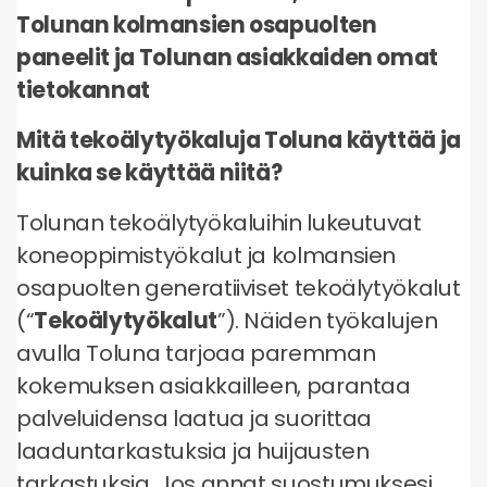
tarkoitukseen.
tietoina.
Tolunan kolmansien osapuolten
Tietojen tyyppi
paneelit ja Tolunan asiakkaiden omat
(a) Henkilöllisyystiedot
Tietojen tyyppi
(b) Yhteystiedot
tietokannat
Tietojen tyyppi
(c) Henkilötietojen erityisryhmät
(b) Yhteystiedot
(a) Henkilöllisyystiedot
Mitä tekoälytyökaluja Toluna käyttää ja
(d) Demografiset tiedot
(b) Yhteystiedot
(d) Demografiset tiedot
(c) Henkilötietojen erityisryhmät
kuinka se käyttää niitä?
(e) Tekniset tiedot
(e) Tekniset tiedot
(d) Demografiset tiedot
(e) Tekniset tiedot
Tolunan tekoälytyökaluihin lukeutuvat
koneoppimistyökalut ja kolmansien
osapuolten generatiiviset tekoälytyökalut
(“
Tekoälytyökalut
”). Näiden työkalujen
avulla Toluna tarjoaa paremman
kokemuksen asiakkailleen, parantaa
palveluidensa laatua ja suorittaa
laaduntarkastuksia ja huijausten
tarkastuksia. Jos annat suostumuksesi,