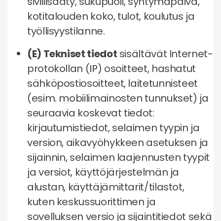
siviilisääty, sukupuoli, syntymäpäivä,
kotitalouden koko, tulot, koulutus ja
työllisyystilanne.
(E) Tekniset tiedot
sisältävät Internet-
protokollan (IP) osoitteet, hashatut
sähköpostiosoitteet, laitetunnisteet
(esim. mobiilimainosten tunnukset) ja
seuraavia koskevat tiedot:
kirjautumistiedot, selaimen tyypin ja
version, aikavyöhykkeen asetuksen ja
sijainnin, selaimen laajennusten tyypit
ja versiot, käyttöjärjestelmän ja
alustan, käyttäjämittarit/tilastot,
kuten keskussuorittimen ja
sovelluksen versio ja sijaintitiedot sekä