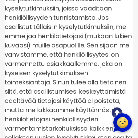
kyselytutkimuksiin, joissa vaaditaan
henkilöllisyyden tunnistamista. Jos
osallistut tällaisiin kyselytutkimuksiin, me
emme jaa henkilötietojasi (mukaan lukien
kuvaasi) muille osapuolille. Sen sijaan me
vahvistamme, että henkilöllisyytesi on
varmennettu asiakkaallemme, joka on
kyseisen kyselytutkimuksen
toimeksiantaja. Sinun tulee olla tietoinen
siitä, että osallistumisesi keskeyttämistä
edeltävää tietojesi käyttöä ei poisteta,
mutta me lakkaamme käyttämästä
henkilötietojasi henkilöllisyyden
varmentamistarkoituksissa kaikkien
sellaisten uusien kyselytutkimusten osalta,