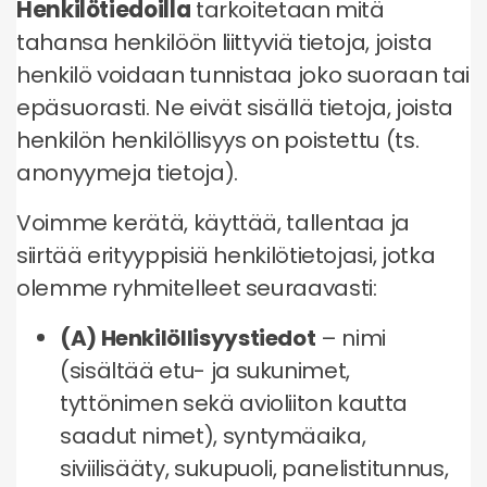
Henkilötiedoilla
tarkoitetaan mitä
tahansa henkilöön liittyviä tietoja, joista
henkilö voidaan tunnistaa joko suoraan tai
epäsuorasti. Ne eivät sisällä tietoja, joista
henkilön henkilöllisyys on poistettu (ts.
anonyymeja tietoja).
Voimme kerätä, käyttää, tallentaa ja
siirtää erityyppisiä henkilötietojasi, jotka
olemme ryhmitelleet seuraavasti:
(A) Henkilöllisyystiedot
– nimi
(sisältää etu- ja sukunimet,
tyttönimen sekä avioliiton kautta
saadut nimet), syntymäaika,
siviilisääty, sukupuoli, panelistitunnus,