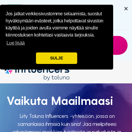
IMPL Home Publ
Hanki koko kokemus
sovelluksemme kautta
Jos jatkat verkkosivustomme selaamista, suostut
hyväksymään evästeet, jotka helpottavat sivuston
6.5M
Lataukset
käyttöä ja joiden avulla voimme näyttää sinulle
kiinnostuksen kohteitasi vastaavia tarjouksia.
Ei Nyt
Hankkia
Lue lisää
Sovellus
SULJE
Vaikuta
Vaikuta Maailmaasi
Maailmaas
Liity Toluna Influencers -yhteisöön, jossa on
samanlaisia ​​ihmisiä kuin sinä! Jaa mielipiteesi
rakastamiesi merkkien tuotteista ja palveluista ja