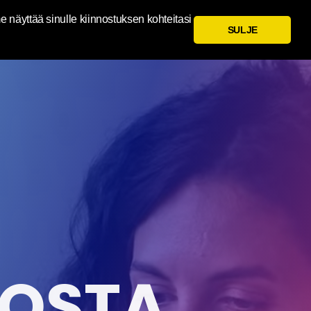
 näyttää sinulle kiinnostuksen kohteitasi
SULJE
NOSTA