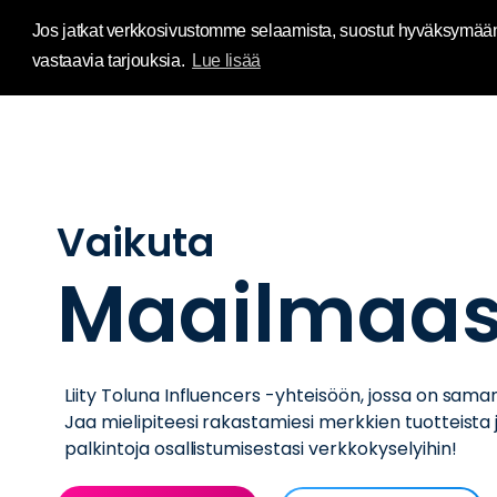
Influence Your 
Jos jatkat verkkosivustomme selaamista, suostut hyväksymään e
vastaavia tarjouksia.
Lue lisää
Vaikuta
Maailmaas
Liity Toluna Influencers -yhteisöön, jossa on samanla
Jaa mielipiteesi rakastamiesi merkkien tuotteista j
palkintoja osallistumisestasi verkkokyselyihin!