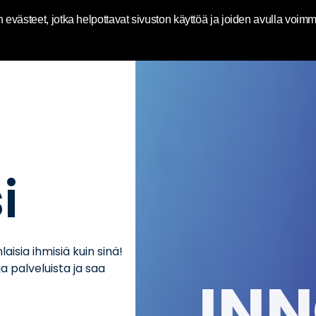
World | Toluna
västeet, jotka helpottavat sivuston käyttöä ja joiden avulla voimme
i
isia ​​ihmisiä kuin sinä!
a palveluista ja saa
IN