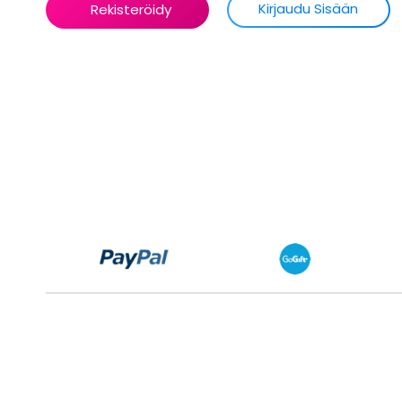
Kirjaudu Sisään
Rekisteröidy