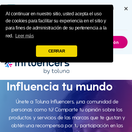
Influence Your 
Disfruta de una experiencia completa
a través de nuestra aplicación
Al continuar en nuestro sitio, usted acepta el uso
de cookies para facilitar su experiencia en el sitio y
6.5M
Descargas
para fines de administración de su pertenencia a la
red.
Leer más
Ahora No
Obtener La Aplicación
CERRAR
Influencia tu mundo
Influencia
tu mundo
Únete a Toluna Influencers, ¡una comunidad de
personas como tú! Comparte tu opinión sobre los
productos y servicios de las marcas que te gustan y
obtén una recompensa por tu participación en las