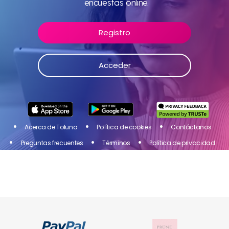
Únete a Toluna Influencers, ¡una comunidad de
encuestas online.
personas como tú! Comparte tu opinión sobre los
productos y servicios de las marcas que te gustan y
Registro
obtén una recompensa por tu participación en las
encuestas online.
Acceder
Acceder
Registro
Acerca de Toluna
Política de cookies
Contáctanos
Preguntas frecuentes
Términos
Política de privacidad