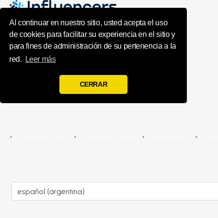
Toluna Influenc
Al continuar en nuestro sitio, usted acepta el uso
de cookies para facilitar su experiencia en el sitio y
para fines de administración de su pertenencia a la
red.
Leer más
CERRAR
Acerca de Toluna
Política de cookies
Contáctanos
Preg