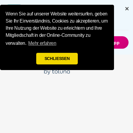
Influence Your 
Genießen Sie das volle Erlebnis mit
unserer App
Wenn Sie auf unserer Website weitersurfen, geben
Sie Ihr Einverständnis, Cookies zu akzeptieren, um
6.5M
Herunterladen
Ihre Nutzung der Website zu erleichtern und Ihre
Mitgliedschaft in der Online-Community zu
Nicht Jetzt
Holen Sie Sich Die App
verwalten.
Mehr erfahren
SCHLIESSEN
Beeinflussen
Sie Ihre Welt
Werden Sie Mitglied bei Toluna Influencers, einer