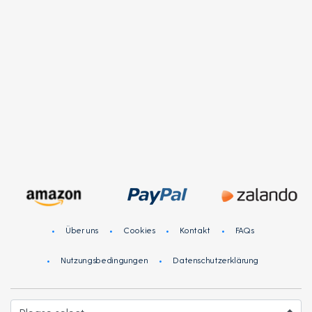
Community von Menschen wie Sie! Teilen Sie Ihre Meinung
zu Produkten und Dienstleistungen von Marken, die Sie
lieben und werden Sie für Ihre Teilnahme an Online-
Umfragen belohnt!
Anmelden
Registrieren
Über uns
Cookies
Kontakt
FAQs
Nutzungsbedingungen
Datenschutzerklärung