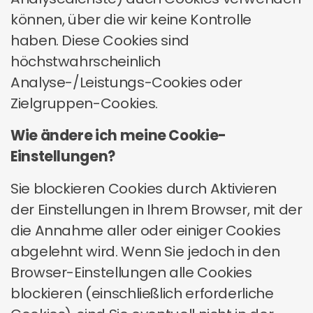
Möglichkeit von zusätzlichen, bezahlten
können, über die wir keine Kontrolle
Forschungsgelegenheiten.
haben. Diese Cookies sind
Opt Out/ Abmeldeoption
https://priv-
höchstwahrscheinlich
policy.imrworldwide.com/priv/browser/cookie-
policy.html
Analyse-/Leistungs-Cookies oder
Zielgruppen-Cookies.
Wie ändere ich meine Cookie-
Einstellungen?
Sie blockieren Cookies durch Aktivieren
der Einstellungen in Ihrem Browser, mit der
die Annahme aller oder einiger Cookies
abgelehnt wird. Wenn Sie jedoch in den
Browser-Einstellungen alle Cookies
blockieren (einschließlich erforderliche