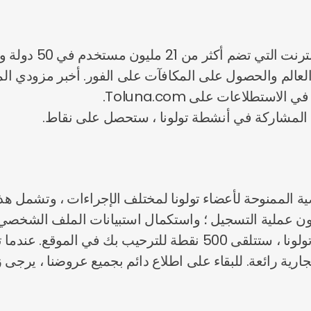
 العالم والحصول على المكافآت على الفور. أخبر مزودي ال
تطلاعات على Toluna.com.
ل المشاركة في أنشطة تولونا ، ستحصل على نقاط.
 الممنوحة لأعضاء تولونا لمختلف الإجراءات ، وتشمل هذه
مام إلى toluna الذين يكملون عملية التسجيل ؛ واستكمال استبيانات الم
محتوى المجتمع. عندما تقوم بالتسجيل في تولونا ، ستتلقى 500 نقطة ل
رية رائعة. للبقاء على اطلاع دائم بجميع عروضنا ، يرجى ز