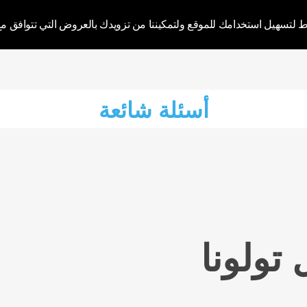
Influence You
ط لتسهيل استخدامك للموقع ولتمكيننا من تزويدك بالعروض التي تتوافق مع
دخو
تسجيل
أسئلة شائعة
تولونا