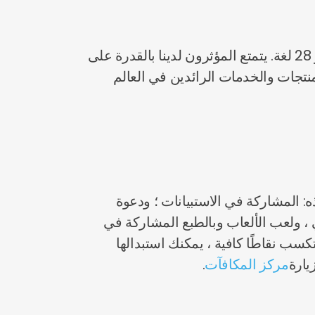
ولونا هي منصة التصويت الاجتماعي عبر الإنترنت التي تضم أكثر من 21 مليون مستخدم في 50 دولة و 28 لغة. يتمتع المؤثرون لدينا بالقدرة على
منتجات والخدمات الرائدين في العالم
: المشاركة في الاستبيانات ؛ ودعوة
لف الشخصي ، ولعب الألعاب وبالطبع المشاركة في
لترحيب بك في الموقع. عندما تكسب نقاطًا كافية ، يمكنك استبدالها
يارة
مركز المكافآت
.