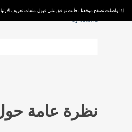
r World | Tolun
إذا واصلت تصفح موقعنا ، فأنت توافق على قبول ملفات تعريف الارتبا
نظرة عامة حول 