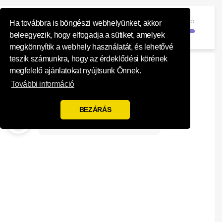
Influence Your 
Regisztráció
Ha továbbra is böngészi webhelyünket, akkor
beleegyezik, hogy elfogadja a sütiket, amelyek
megkönnyítik a webhely használatát, és lehetővé
teszik számunkra, hogy az érdeklődési körének
megfelelő ajánlatokat nyújtsunk Önnek.
További információ
BEZÁRÁS
Mielőtt elkezdené, tudassa
velünk, hol lakik