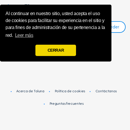
unsubscribeMe
Al continuar en nuestro sitio, usted acepta el uso
de cookies para facilitar su experiencia en el sitio y
Acceder
Registro
para fines de administración de su pertenencia a la
red.
Leer más
Has sido dado de baja con éxito de Toluna
CERRAR
Influencers.
Acerca de Toluna
Política de cookies
Contáctanos
Preguntas frecuentes