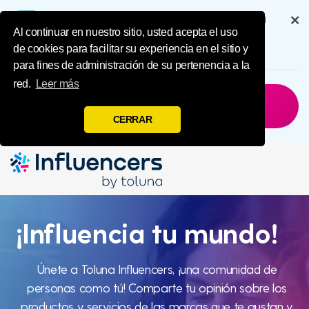
IMPL Home Publ
Disfruta de una experiencia completa
a través de nuestra aplicación
Al continuar en nuestro sitio, usted acepta el uso
de cookies para facilitar su experiencia en el sitio y
6.5M
Descargas
para fines de administración de su pertenencia a la
red.
Leer más
Ahora No
Obtener La
Aplicación
CERRAR
Influencia
¡Influencia tu mundo!
tu mundo
Únete a Toluna Influencers, ¡una comunidad de
personas como tú! Comparte tu opinión sobre los
productos y servicios de las marcas que te gustan y