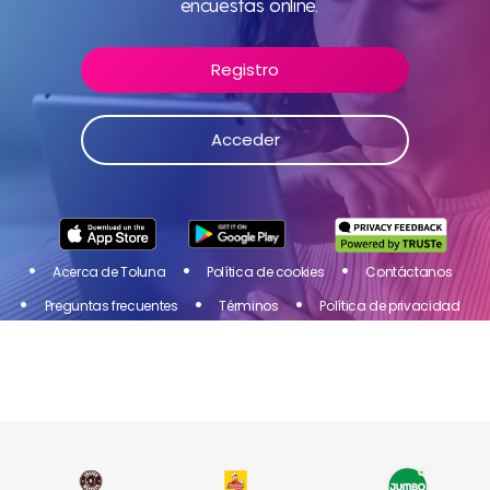
Únete a Toluna Influencers, ¡una comunidad de
encuestas online.
personas como tú! Comparte tu opinión sobre los
productos y servicios de las marcas que te gustan y
Registro
obtén una recompensa por tu participación en las
encuestas online.
Acceder
Acceder
Registro
Acerca de Toluna
Política de cookies
Contáctanos
Preguntas frecuentes
Términos
Política de privacidad