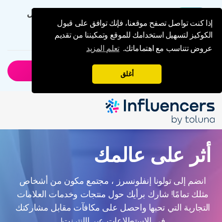
me Public Vide
احصل على التجربة الكاملة من خلال
التطبيق الخاص بنا
إذا كنت تواصل تصفح موقعنا، فإنك توافق على قبول
الكوكيز لتسهيل استخدامك للموقع وتمكيننا من تقديم
6.5M
التحميلات
عروض تتناسب مع اهتماماتك.
تعلم المزيد
ليس الان
حمل التطبيق
أغلق
أثر على عالمك
أثر على عالمك
انضم إلى تولونا إنفلونسرز ، مجتمع مكون من أشخاص
انضم إلى تولونا إنفلونسرز ، مجتمع مكون من أشخاص مثلك
مثلك تمامًا! شارك برأيك حول منتجات وخدمات العلامات
تمامًا! شارك برأيك حول منتجات وخدمات العلامات التجارية التي
التجارية التي تحبها واحصل على مكافآت مقابل مشاركتك
تحبها واحصل على مكافآت مقابل مشاركتك في الاستطلاعات
عبر الإنترنت!
في الاستطلاعات عبر الإنترنت!